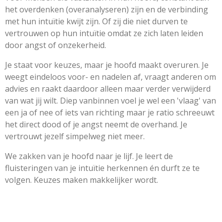
het overdenken (overanalyseren) zijn en de verbinding
met hun intuïtie kwijt zijn. Of zij die niet durven te
vertrouwen op hun intuïtie omdat ze zich laten leiden
door angst of onzekerheid.
Je staat voor keuzes, maar je hoofd maakt overuren. Je
weegt eindeloos voor- en nadelen af, vraagt anderen om
advies en raakt daardoor alleen maar verder verwijderd
van wat jij wilt. Diep vanbinnen voel je wel een 'vlaag' van
een ja of nee of iets van richting maar je ratio schreeuwt
het direct dood of je angst neemt de overhand. Je
vertrouwt jezelf simpelweg niet meer.
We zakken van je hoofd naar je lijf. Je leert de
fluisteringen van je intuïtie herkennen én durft ze te
volgen. Keuzes maken makkelijker wordt.
We combineren coaching met diepe energetische
healing. Overtollige energie uit je hoofd laat je los en we